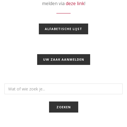
melden via
deze link
!
ALFABETISCHE LIJST
UW ZAAK AANMELDEN
Wat
of
wie
ZOEKEN
zoek
je?