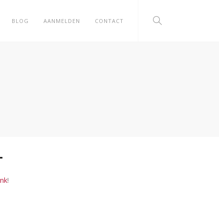
BLOG
AANMELDEN
CONTACT
T
ink
!