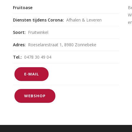
Fruitoase
B
Wi
Diensten tijdens Corona:
Afhalen & Leveren
en
Soort:
Fruitwinkel
Adres:
Roeselarestraat 1, 8980 Zonnebeke
Tel.:
0478 30 49 04
E-MAIL
WEBSHOP